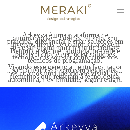
Arkeyva é uma plataforma de
automação sem código, ou seja, seu
principal diferencial é criar soluções em
diversos níveis de complexidade sem
precisar digitar uma linha de código
Dentro de sua metodologia no-code é
possível criar e gerenciar soluções
tecnológicas sem ter conhecimentos
técnicos de programação.
Visando esse gerenciamento facilitador
para o usuário e sem complexidades,
nós criamos uma identidade visual com
elementos que remetam a tecnológica,
autonomia, flexibilidade, segura e ágil.